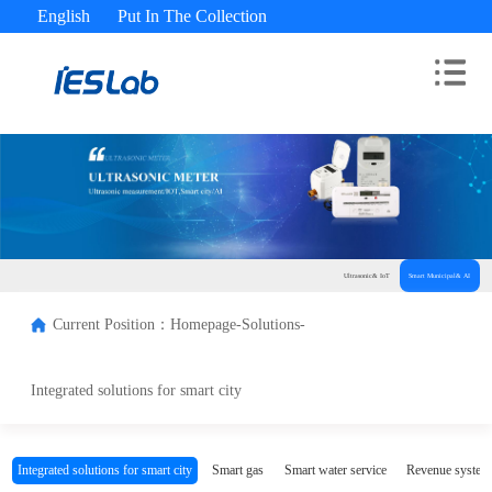
English
Put In The Collection
Advisory Hotline： 400-180-9689
Ultrasonic& IoT
Smart Municipal& AI
Current Position：
Homepage-
Solutions-
Integrated solutions for smart city
Integrated solutions for smart city
Smart gas
Smart water service
Revenue system